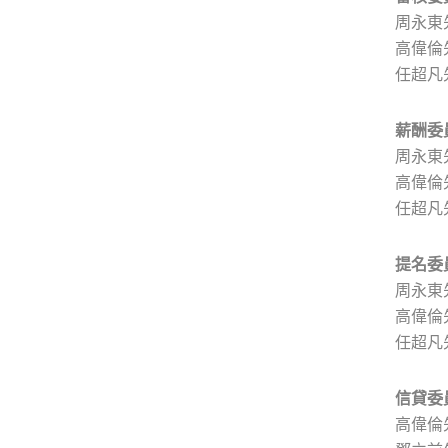
周永東先
高偉倫
任超凡
薪酬委
周永東先
高偉倫
任超凡
提名委
周永東先
高偉倫
任超凡
信貸委
高偉倫先