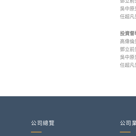
鄧立前
吳中原
任超凡
投資督
高偉倫先
鄧立前
吳中原
任超凡
公司總覽
公司