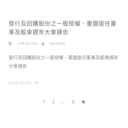
發行及回購股份之一般授權、重選退任董
事及股東週年大會通告
十月 18, 2021
MANDISE
發行及回購股份之一般授權、重選退任董事及股東週年
大會通告
READ MORE
Page
1
Page
2
…
Page
6
Next
文
Page
章
分